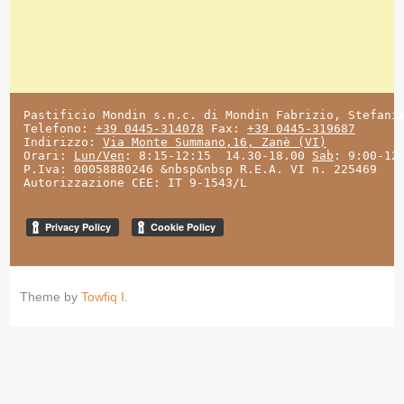
Pastificio Mondin s.n.c. di Mondin Fabrizio, Stefani
Telefono: 
+39 0445-314078
 Fax: 
+39 0445-319687
Indirizzo: 
Via Monte Summano,16, Zanè (VI)
Orari: 
Lun/Ven
: 8:15-12:15  14.30-18.00 
Sab
: 9:00-12
P.Iva: 00058880246 &nbsp&nbsp R.E.A. VI n. 225469
Autorizzazione CEE: IT 9-1543/L
Theme by
Towfiq I.